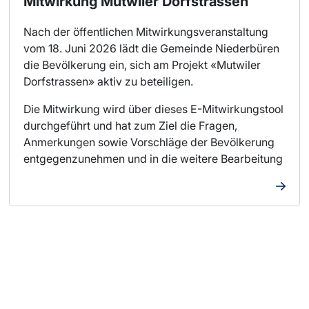
Mitwirkung Mutwiler Dorfstrassen
Nach der öffentlichen Mitwirkungsveranstaltung
vom 18. Juni 2026 lädt die Gemeinde Niederbüren
die Bevölkerung ein, sich am Projekt «Mutwiler
Dorfstrassen» aktiv zu beteiligen.
Die Mitwirkung wird über dieses E-Mitwirkungstool
durchgeführt und hat zum Ziel die Fragen,
Anmerkungen sowie Vorschläge der Bevölkerung
entgegenzunehmen und in die weitere Bearbeitung
miteinfliessen zu lassen.
Alternativ können schriftliche Stellungnahmen bei
der Gemeinde Niederbüren, Gossauerstrasse 5,
9246 Niederbüren eingereicht werden. Die
gedruckten Planunterlagen sind auf der
Gemeindeverwaltung einsehbar. Kommen Sie
vorbei oder rufen Sie an bei der Bauverwaltung
(071 424 24 03).