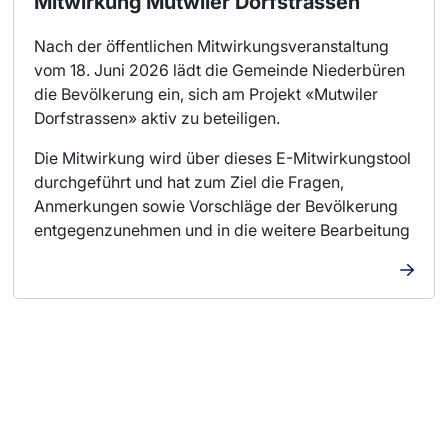
Mitwirkung Mutwiler Dorfstrassen
Nach der öffentlichen Mitwirkungsveranstaltung
vom 18. Juni 2026 lädt die Gemeinde Niederbüren
die Bevölkerung ein, sich am Projekt «Mutwiler
Dorfstrassen» aktiv zu beteiligen.
Die Mitwirkung wird über dieses E-Mitwirkungstool
durchgeführt und hat zum Ziel die Fragen,
Anmerkungen sowie Vorschläge der Bevölkerung
entgegenzunehmen und in die weitere Bearbeitung
miteinfliessen zu lassen.
Alternativ können schriftliche Stellungnahmen bei
der Gemeinde Niederbüren, Gossauerstrasse 5,
9246 Niederbüren eingereicht werden. Die
gedruckten Planunterlagen sind auf der
Gemeindeverwaltung einsehbar. Kommen Sie
vorbei oder rufen Sie an bei der Bauverwaltung
(071 424 24 03).